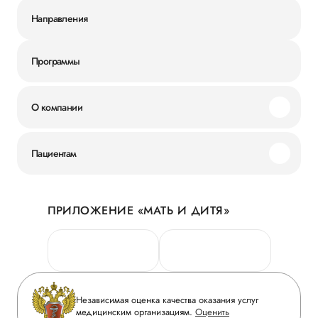
Направления
Программы
О компании
Миссия и ценности
Пациентам
Наши преимущества
Акции
История
ПРИЛОЖЕНИЕ «МАТЬ И ДИТЯ»
Личный кабинет
Новости
Персональные данные
Руководство
Горячая линия качества
Сотрудничество
Вопрос-ответ
Инвесторам
Независимая оценка качества оказания услуг
Приложение пациента
медицинским организациям.
Оценить
Журнал «Мать и дитя»