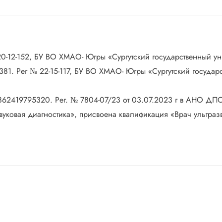
0-12-152, БУ ВО ХМАО- Югры «Сургутский государственный унив
81. Рег № 22-15-117, БУ ВО ХМАО- Югры «Сургутский государст
 862419795320. Рег. № 7804-07/23 от 03.07.2023 г в АНО Д
уковая диагностика», присвоена квалификация «Врач ультраз