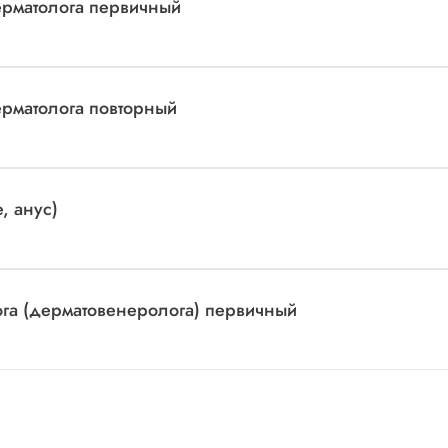
дерматолога первичный
ерматолога повторный
, анус)
лога (дерматовенеролога) первичный