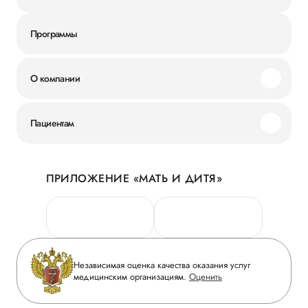
Программы
О компании
Миссия и ценности
Пациентам
Наши преимущества
Акции
История
ПРИЛОЖЕНИЕ «МАТЬ И ДИТЯ»
Личный кабинет
Новости
Персональные данные
Руководство
Горячая линия качества
Сотрудничество
Вопрос-ответ
Инвесторам
Независимая оценка качества оказания услуг
Приложение пациента
медицинским организациям.
Оценить
Журнал «Мать и дитя»
Статьи
Вакансии