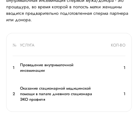
Внутриматочная инсеминация спермой мужа/донора - это
процедура, во время которой в полость матки женщины
вводится предварительно подготовленная сперма партнера
или донора.
№
УСЛУГА
КОЛ-ВО
Проведение внутриматочной
1
1
инсеминации
Оказание стационарной медицинской
2
помощи в палате дневного стационара
1
ЭКО профиля