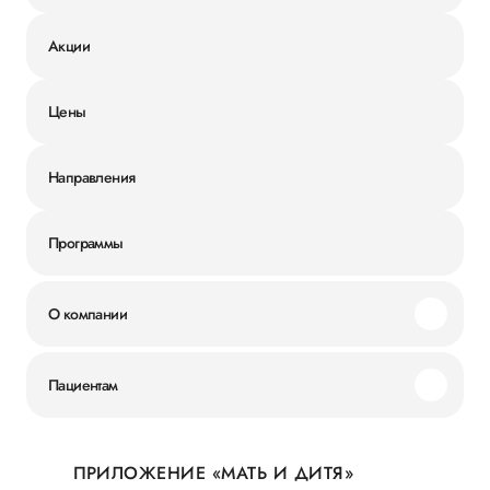
Акции
Цены
Направления
Программы
О компании
Миссия и ценности
Пациентам
Наши преимущества
Акции
История
ПРИЛОЖЕНИЕ «МАТЬ И ДИТЯ»
Личный кабинет
Новости