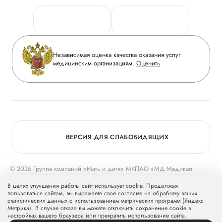
Персональные данные
Руководство
Горячая линия качества
Сотрудничество
Вопрос-ответ
Инвесторам
Независимая оценка качества оказания услуг
Приложение пациента
медицинским организациям.
Оценить
Журнал «Мать и дитя»
Статьи
Вакансии
Заболевания
Медицинский туризм
Конкурс в ординатуру
Для прессы
ВЕРСИЯ ДЛЯ СЛАБОВИДЯЩИХ
© 2026 Группа компаний «Мать и дитя» МКПАО «МД Медикал
Груп»
mcclinics.ru
. Все права защищены. ООО «ХАВЕН» входит в
В целях улучшения работы сайт использует cookie. Продолжая
Группу компаний «Мать и дитя».
пользоваться сайтом, вы выражаете свое согласие на обработку ваших
статистических данных с использованием метрических программ (Яндекс
Метрика). В случае отказа вы можете отключить сохранение cookie в
настройках вашего браузера или прекратить использование сайта.