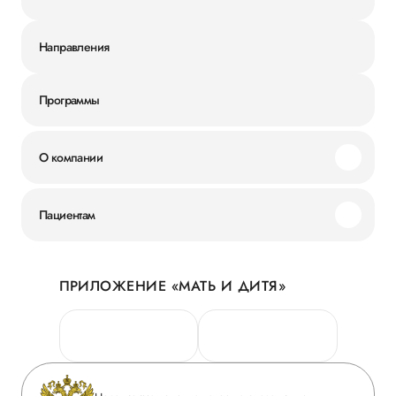
Направления
Программы
О компании
Миссия и ценности
Пациентам
Наши преимущества
Акции
История
ПРИЛОЖЕНИЕ «МАТЬ И ДИТЯ»
Личный кабинет
Новости
Персональные данные
Руководство
Горячая линия качества
Сотрудничество
Вопрос-ответ
Инвесторам