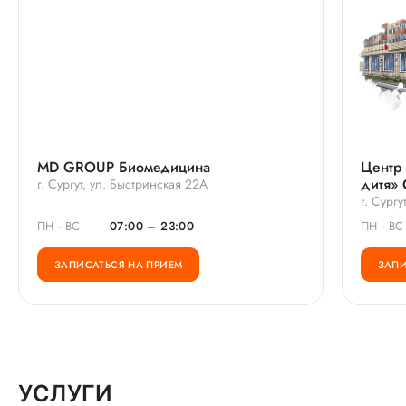
MD GROUP Биомедицина
Центр 
дитя» 
г. Сургут, ул. Быстринская 22А
г. Сург
ПН - ВС
07:00 – 23:00
ПН - ВС
ЗАПИСАТЬСЯ НА ПРИЕМ
ЗАПИ
УСЛУГИ