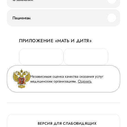
Миссия и ценности
Пациентам
Наши преимущества
Акции
История
ПРИЛОЖЕНИЕ «МАТЬ И ДИТЯ»
Личный кабинет
Новости
Персональные данные
Руководство
Горячая линия качества
Сотрудничество
Вопрос-ответ
Инвесторам
Независимая оценка качества оказания услуг
Приложение пациента
медицинским организациям.
Оценить
Журнал «Мать и дитя»
Статьи
Вакансии
Заболевания
Медицинский туризм
Конкурс в ординатуру
Для прессы
ВЕРСИЯ ДЛЯ СЛАБОВИДЯЩИХ